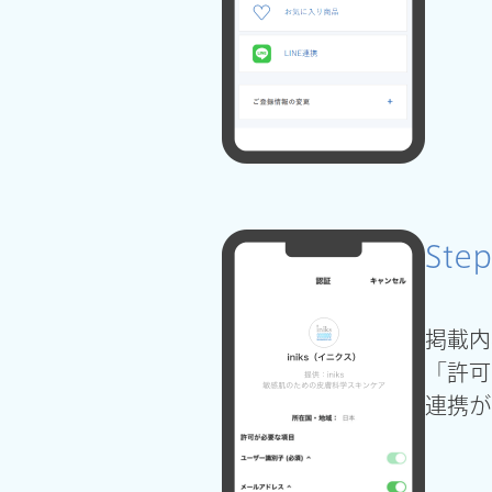
Step
掲載内
。
「許可
連携が