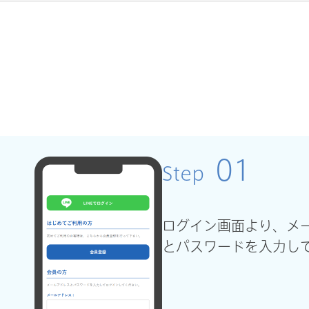
01
Step
ログイン画面より、メ
とパスワードを入力し