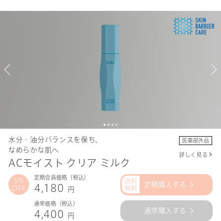
水分・油分バランスを保ち、
医薬部外品
なめらかな肌へ
詳しく見る
ACモイスト クリア ミルク
定期会員価格（税込）
5%
定期購入する
4,180
OFF
円
通常価格（税込）
通常購入する
4,400
円