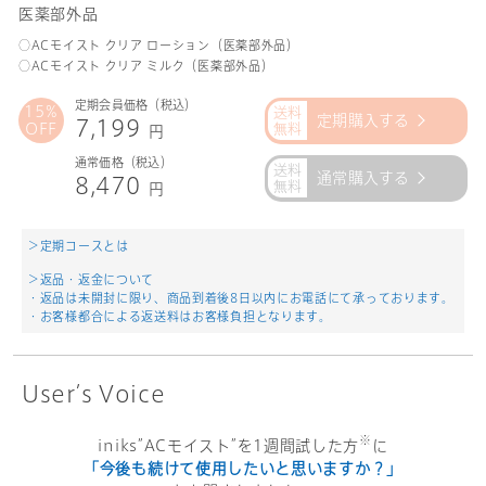
医薬部外品
○ACモイスト クリア ローション（医薬部外品）
○ACモイスト クリア ミルク（医薬部外品）
定期会員価格（税込）
15%
定期購入する
7,199
OFF
円
通常価格（税込）
通常購入する
8,470
円
＞定期コースとは
＞返品・返金について
・返品は未開封に限り、商品到着後8日以内にお電話にて承っております。
・お客様都合による返送料はお客様負担となります。
User’s Voice
※
iniks”ACモイスト”を1週間試した方
に
「今後も続けて使用したいと思いますか？」