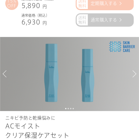
15%
定期購入する
5,890
OFF
円
通常価格（税込）
通常購入する
6,930
円
ニキビ予防と乾燥悩みに
ACモイスト
クリア保湿ケアセット