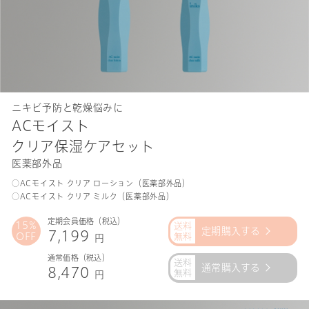
ニキビ予防と乾燥悩みに
ACモイスト
クリア保湿ケアセット
医薬部外品
○ACモイスト クリア ローション（医薬部外品）
○ACモイスト クリア ミルク（医薬部外品）
定期会員価格（税込）
15%
定期購入する
7,199
OFF
円
通常価格（税込）
通常購入する
8,470
円