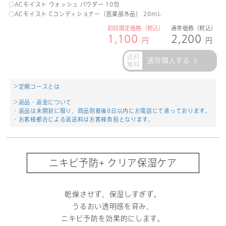
○ACモイスト ウォッシュ パウダー 10包
○ACモイスト Cコンディショナー（医薬部外品） 20mL
初回限定価格（税込）
通常価格（税込）
1,100
2,200
円
円
通常購入する
＞定期コースとは
＞返品・返金について
・返品は未開封に限り、商品到着後8日以内にお電話にて承っております。
・お客様都合による返送料はお客様負担となります。
ニキビ予防+ クリア保湿ケア
乾燥させず、保湿しすぎず。
うるおい透明感を育み、
ニキビ予防を効果的にします。