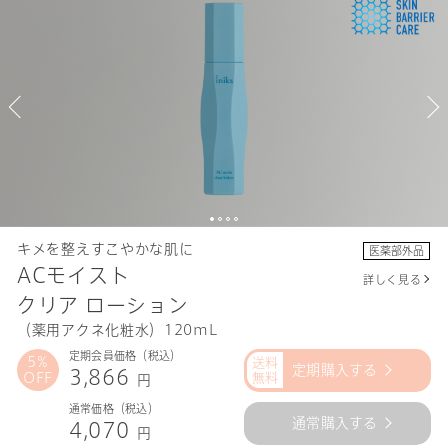
キメを整えすこやかな肌に
医薬部外品
ACモイスト
詳しく見る
クリア ローション
（薬用アクネ化粧水）
120mL
定期会員価格（税込）
5%
定期購入する
3,866
OFF
円
通常価格（税込）
通常購入する
4,070
円