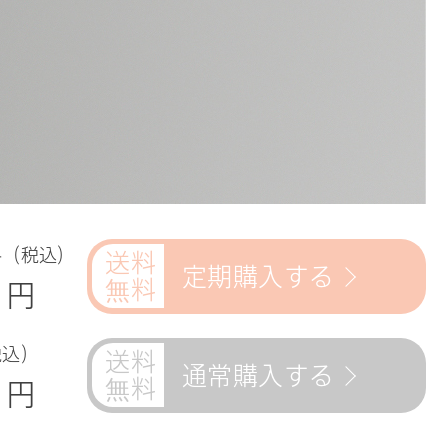
格（税込）
定期購入する
円
税込）
通常購入する
8
円
詳