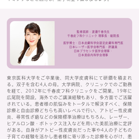
監修医師：渡邊千春先生
千春皮フ科クリニック 理事長・総院長
医学博士・日本皮膚科学会認定皮膚科専門医
日本レーザー医学会専門医・評議員
日本プラセンタ医学会理事・
日本美容内科学会理事
東京医科大学をご卒業後、同大学皮膚科にて研鑽を積まれ
る。双子を含む4人の母。大学病院、クリニックでのご勤務
を経て、2012年に千春皮フ科クリニックをご開業。19年に
広尾院を開設。海外でのご講演経験もあり、多方面でご活躍
されている。患者様の肌悩みをトータルで解決すべく、保険
診療と自由診療どちらも高いレベルで行い、アトピー性皮膚
炎、尋常性ざ瘡などの保険標準治療はもちろん、レーザー、
ヒアルロン酸・ボトックス注入などを用いた美肌治療に定評
がある。自身がアトピー性皮膚炎だった事や4人の子どもの
子育ての経験を活かし患者様に寄り添った診療を心がけ、患